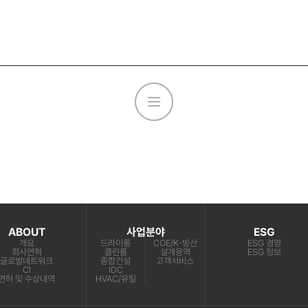
ABOUT
사업분야
ESG
개요
드라이룸
COE/K-방산
ESG 경영
회사연혁
클린룸
설계용역
ESG 정보
글로벌네트워크
종합건설
고객서비스
CI
IDC
면허 및 수상내역
HVAC/유틸