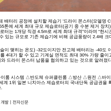
터리 공정에 설치할 제습기 '드라이 몬스터(모델명 CDHL
 총중량 55톤에 세계 최대 규모 제습로터(공기 중 수분 제거 장치
는 1개당 직경 4.5m로 세계 최대 규격”이라며 “한시간에
 수 있는 규모로 기존 제습기에 비해 공급풍량이 2.4배 크
이 맺히는 온도) -32도이지만 전고체 배터리는 -40도 
 4대가 할 수 있고 기계실 면적도 최대 30% 가량 줄이
체와 드라이 몬스터 납품을 협의하고 있는 것으로 알려졌다
라이룸 시스템 △반도체 슈퍼클린룸 △방산 △원전 △바이
세계 1위 일본 니치아스 제습로터의 국내단독 공급권을 확
.
개발 | 전자신문