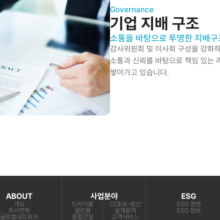
Governance
기업 지배 구조
소통을 바탕으로 투명한 지배구
감사위원회 및 이사회 구성을 강화하
소통과 신뢰를 바탕으로 책임 있는
쌓아가고 있습니다.
ABOUT
사업분야
ESG
개요
드라이룸
COE/K-방산
ESG 경영
회사연혁
클린룸
설계용역
ESG 정보
글로벌네트워크
종합건설
고객서비스