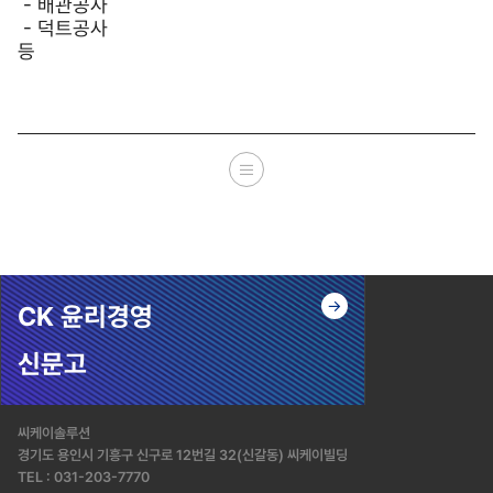
- 배관공사
- 덕트공사
등
CK 윤리경영
신문고
씨케이솔루션
경기도 용인시 기흥구 신구로 12번길 32(신갈동) 씨케이빌딩
TEL : 031-203-7770